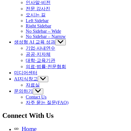
sub
인사말·비전
menu
전문 강사진
오시는 길
Left Sidebar
Right Sidebar
No Sidebar – Wide
No Sidebar – Narrow
생성형 AI 교육 성과
Show
sub
기업·사내연수
menu
공공·지자체
대학·교육기관
의료·법률·전문협회
미디어센터
AI지식창고
Show
sub
자료실
menu
문의하기
Show
sub
Contact Us
menu
자주 묻는 질문(FAQ)
Connect With Us
Home