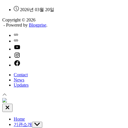
2026년 03월 20일
Copyright © 2026
- Powered by
Blogprise
.
Home
Naver
youtube
instagram
facebook
Contact
News
Updates
Close
Off
Canvas
Home
기관소개
Show