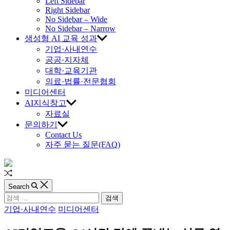
교
Left Sidebar
Right Sidebar
육
No Sidebar – Wide
No Sidebar – Narrow
생성형 AI 교육 성과
진
기업·사내연수
공공·지자체
흥
대학·교육기관
의료·법률·전문협회
원
미디어센터
AI지식창고
자료실
문의하기
Contact Us
자주 묻는 질문(FAQ)
Random
Article
Search
검
색:
Categories
기업·사내연수
미디어센터