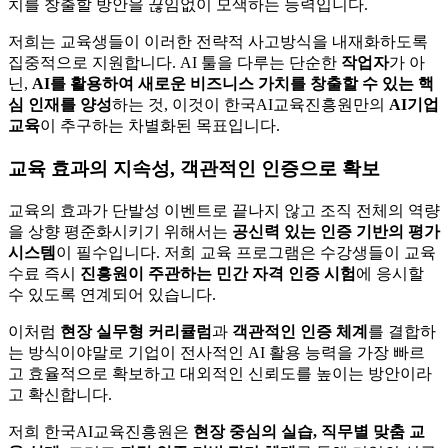
치를 창출할 방안을 끊임없이 모색하는 능력입니다.
저희는 교육생들이 이러한 전략적 사고방식을 내재화하도록
집중적으로 지원합니다. AI 툴을 다루는 단순한
작업자
가 아
닌,
AI를 활용하여 새로운 비즈니스 가치를 창출할 수 있는 핵
심 인재를 양성
하는 것, 이것이 한국AI교육진흥원만의
AI기업
교육
이 추구하는 차별화된 목표입니다.
교육 효과의 지속성, 객관적인 인증으로 확보
교육의 효과가 단발성 이벤트로 끝나지 않고 조직 전체의 역량
을 상향 평준화시키기 위해서는
공신력 있는 인증 기반의 평가
시스템
이 필수입니다. 저희 교육 프로그램은 수강생들이 교육
수료 즉시
진흥원이 주관하는 민간 자격 인증 시험
에 응시할
수 있도록 연계되어 있습니다.
이처럼
현장 실무형 커리큘럼
과
객관적인 인증 체계
를 결합하
는 방식이야말로 기업이 전사적인 AI 활용 능력을 가장 빠르
고 효율적으로 확보하고 대외적인 신뢰도를 높이는 방안이라
고 확신합니다.
저희 한국AI교육진흥원은
현장 중심의 실습, 직무별 맞춤 교