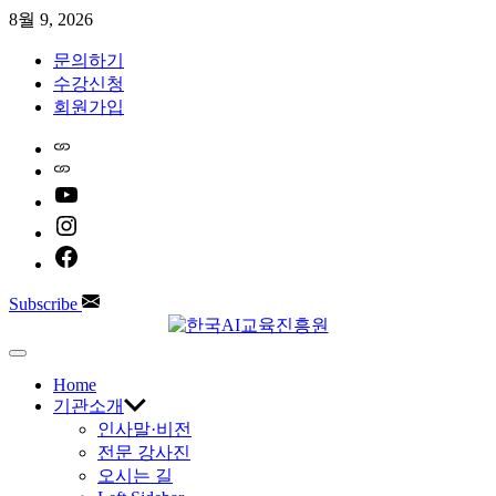
Skip
8월 9, 2026
to
content
문의하기
수강신청
회원가입
Home
Naver
youtube
instagram
facebook
Subscribe
한
Off
Canvas
Home
국
기관소개
인사말·비전
AI
전문 강사진
오시는 길