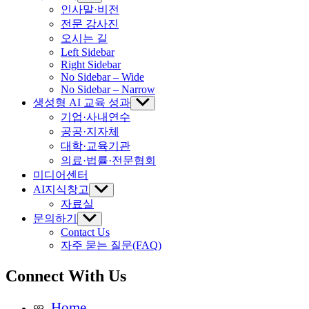
sub
인사말·비전
menu
전문 강사진
오시는 길
Left Sidebar
Right Sidebar
No Sidebar – Wide
No Sidebar – Narrow
생성형 AI 교육 성과
Show
sub
기업·사내연수
menu
공공·지자체
대학·교육기관
의료·법률·전문협회
미디어센터
AI지식창고
Show
sub
자료실
menu
문의하기
Show
sub
Contact Us
menu
자주 묻는 질문(FAQ)
Connect With Us
Home