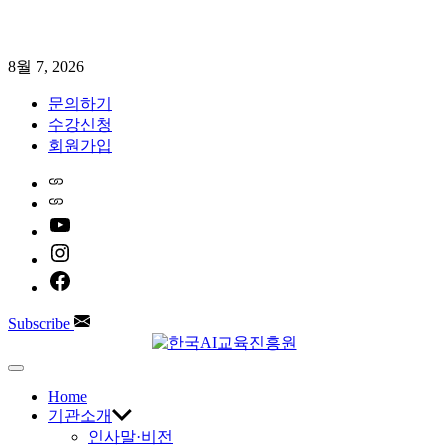
Skip
8월 7, 2026
to
content
문의하기
수강신청
회원가입
Home
Naver
youtube
instagram
facebook
Subscribe
한
Off
Canvas
Home
국
기관소개
인사말·비전