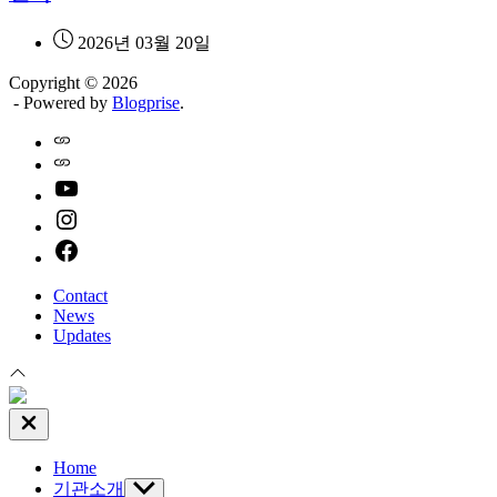
2026년 03월 20일
Copyright © 2026
- Powered by
Blogprise
.
Home
Naver
youtube
instagram
facebook
Contact
News
Updates
Close
Off
Canvas
Home
기관소개
Show