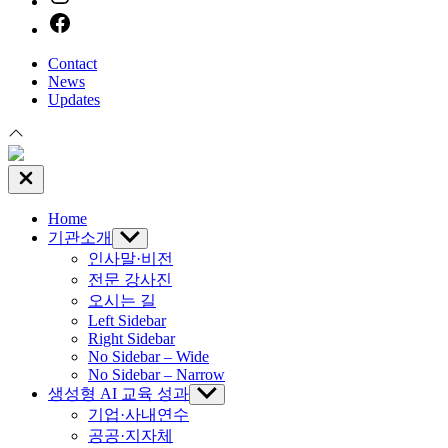
facebook
Contact
News
Updates
Close
Off
Canvas
Home
기관소개
Show
sub
인사말·비전
menu
전문 강사진
오시는 길
Left Sidebar
Right Sidebar
No Sidebar – Wide
No Sidebar – Narrow
생성형 AI 교육 성과
Show
sub
기업·사내연수
menu
공공·지자체