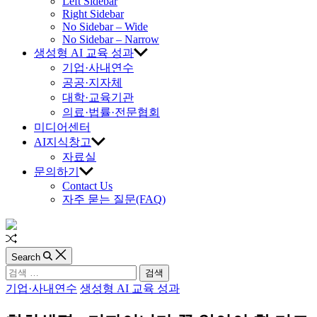
교
Left Sidebar
Right Sidebar
육
No Sidebar – Wide
No Sidebar – Narrow
생성형 AI 교육 성과
진
기업·사내연수
공공·지자체
흥
대학·교육기관
의료·법률·전문협회
원
미디어센터
AI지식창고
자료실
문의하기
Contact Us
자주 묻는 질문(FAQ)
Random
Article
Search
검
색:
Categories
기업·사내연수
생성형 AI 교육 성과