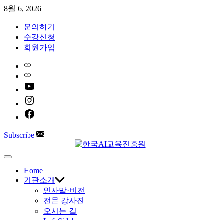
Skip
8월 6, 2026
to
content
문의하기
수강신청
회원가입
Home
Naver
youtube
instagram
facebook
Subscribe
한
Off
Canvas
Home
국
기관소개
인사말·비전
AI
전문 강사진
오시는 길