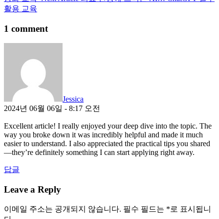
Post:
활용 교육
1 comment
says:
Jessica
2024년 06월 06일 - 8:17 오전
Excellent article! I really enjoyed your deep dive into the topic. The
way you broke down it was incredibly helpful and made it much
easier to understand. I also appreciated the practical tips you shared
—they’re definitely something I can start applying right away.
답글
Leave a Reply
이메일 주소는 공개되지 않습니다.
필수 필드는
*
로 표시됩니