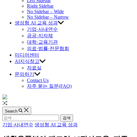
교
Left Sidebar
Right Sidebar
육
No Sidebar – Wide
No Sidebar – Narrow
생성형 AI 교육 성과
진
기업·사내연수
공공·지자체
흥
대학·교육기관
의료·법률·전문협회
원
미디어센터
AI지식창고
자료실
문의하기
Contact Us
자주 묻는 질문(FAQ)
Random
Article
Search
검
색:
Categories
기업·사내연수
생성형 AI 교육 성과