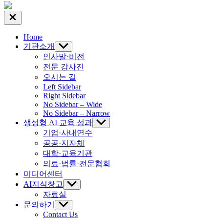
Close
Off
Canvas
Home
기관소개
Show
sub
인사말·비전
menu
전문 강사진
오시는 길
Left Sidebar
Right Sidebar
No Sidebar – Wide
No Sidebar – Narrow
생성형 AI 교육 성과
Show
sub
기업·사내연수
menu
공공·지자체
대학·교육기관
의료·법률·전문협회
미디어센터
AI지식창고
Show
sub
자료실
menu
문의하기
Show
sub
Contact Us