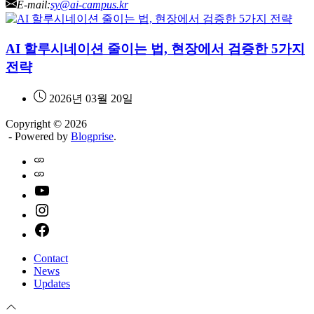
E-mail:
sy@ai-campus.kr
AI 할루시네이션 줄이는 법, 현장에서 검증한 5가지
전략
2026년 03월 20일
Copyright © 2026
- Powered by
Blogprise
.
Home
Naver
youtube
instagram
facebook
Contact
News
Updates