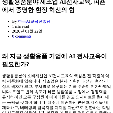
생활용품분야 제조업 AI전사교육, 피죤
에서 증명한 현장 혁신의 힘
By
한국AI교육진흥원
Estimated
1 min read
read
2026년 01월 22일
time
0 comments
왜 지금 생활용품 기업에 AI 전사교육이
필요한가?
생활용품분야 소비재산업 AI전사교육의 핵심은 전 직원의 역
량 평준화에 있습니다. 제조업은 본사 기획팀과 생산 현장 간
정보 격차가 크고, 부서별로 요구되는 기술 수준이 천차만별입
니다. 트렌드 변화 속도가 빠른 생활용품 시장에서 경쟁력을
유지하려면 모든 구성원이 데이터를 읽고 인사이트를 뽑아내
는 능력을 갖춰야 합니다. 외주에 의존하던 콘텐츠 제작을 내
재화하고, 베테랑의 암묵지를 디지털 자산으로 전환하는 작업
이 시급해진 이유입니다. 피죤은 이 문제를 정면으로 마주했습