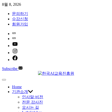
Skip
8월 8, 2026
to
content
문의하기
수강신청
회원가입
Home
Naver
youtube
instagram
facebook
Subscribe
한
Off
Canvas
Home
국
기관소개
인사말·비전
AI
전문 강사진
오시는 길