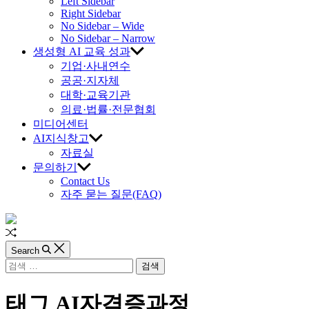
교
Left Sidebar
Right Sidebar
육
No Sidebar – Wide
No Sidebar – Narrow
생성형 AI 교육 성과
진
기업·사내연수
공공·지자체
흥
대학·교육기관
의료·법률·전문협회
원
미디어센터
AI지식창고
자료실
문의하기
Contact Us
자주 묻는 질문(FAQ)
Random
Article
Search
검
색:
태그
AI자격증과정