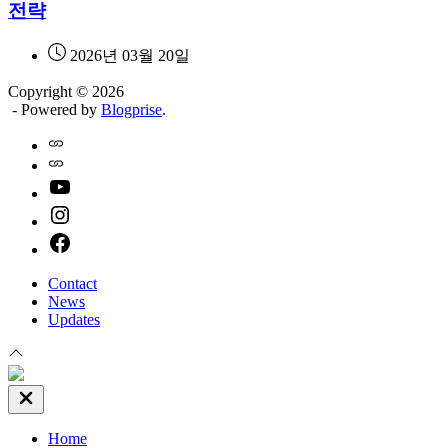
전략
2026년 03월 20일
Copyright © 2026
- Powered by
Blogprise
.
Home
Naver
youtube
instagram
facebook
Contact
News
Updates
Close
Off
Canvas
Home