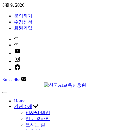
Skip
8월 9, 2026
to
content
문의하기
수강신청
회원가입
Home
Naver
youtube
instagram
facebook
Subscribe
한
Off
Canvas
Home
국
기관소개
인사말·비전
AI
전문 강사진
오시는 길