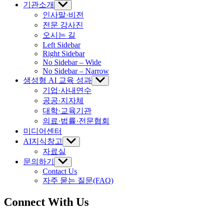
기관소개
Show
sub
인사말·비전
menu
전문 강사진
오시는 길
Left Sidebar
Right Sidebar
No Sidebar – Wide
No Sidebar – Narrow
생성형 AI 교육 성과
Show
sub
기업·사내연수
menu
공공·지자체
대학·교육기관
의료·법률·전문협회
미디어센터
AI지식창고
Show
sub
자료실
menu
문의하기
Show
sub
Contact Us
menu
자주 묻는 질문(FAQ)
Connect With Us