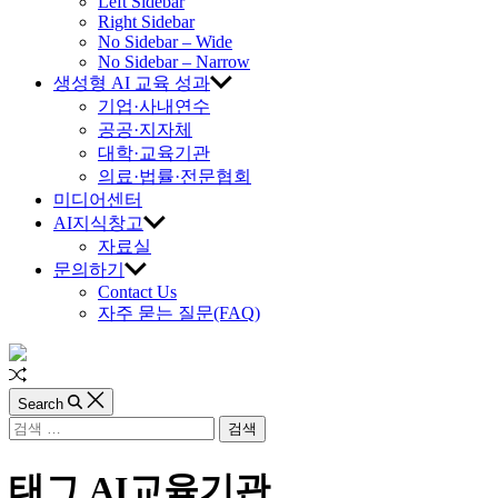
교
Left Sidebar
Right Sidebar
육
No Sidebar – Wide
No Sidebar – Narrow
생성형 AI 교육 성과
진
기업·사내연수
공공·지자체
흥
대학·교육기관
의료·법률·전문협회
원
미디어센터
AI지식창고
자료실
문의하기
Contact Us
자주 묻는 질문(FAQ)
Random
Article
Search
검
색:
태그
AI교육기관