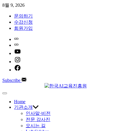
Skip
8월 9, 2026
to
content
문의하기
수강신청
회원가입
Home
Naver
youtube
instagram
facebook
Subscribe
한
Off
Canvas
Home
국
기관소개
인사말·비전
AI
전문 강사진
오시는 길