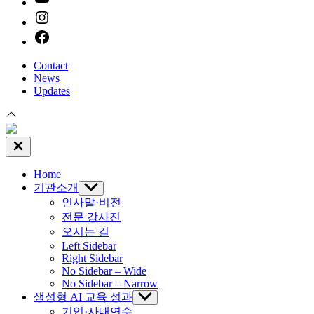
instagram
facebook
Contact
News
Updates
Close
Off
Canvas
Home
기관소개
Show
sub
인사말·비전
menu
전문 강사진
오시는 길
Left Sidebar
Right Sidebar
No Sidebar – Wide
No Sidebar – Narrow
생성형 AI 교육 성과
Show
sub
기업·사내연수