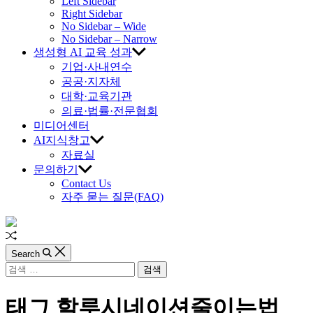
교
Left Sidebar
Right Sidebar
육
No Sidebar – Wide
No Sidebar – Narrow
생성형 AI 교육 성과
진
기업·사내연수
공공·지자체
흥
대학·교육기관
의료·법률·전문협회
원
미디어센터
AI지식창고
자료실
문의하기
Contact Us
자주 묻는 질문(FAQ)
Random
Article
Search
검
색:
태그
할루시네이션줄이는법