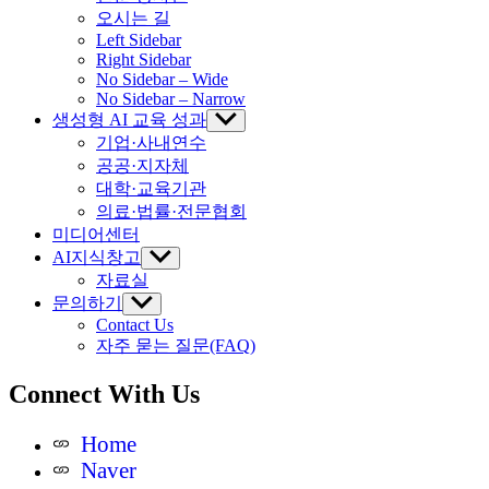
오시는 길
Left Sidebar
Right Sidebar
No Sidebar – Wide
No Sidebar – Narrow
생성형 AI 교육 성과
Show
sub
기업·사내연수
menu
공공·지자체
대학·교육기관
의료·법률·전문협회
미디어센터
AI지식창고
Show
sub
자료실
menu
문의하기
Show
sub
Contact Us
menu
자주 묻는 질문(FAQ)
Connect With Us
Home
Naver