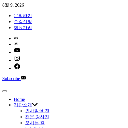
Skip
8월 9, 2026
to
content
문의하기
수강신청
회원가입
Home
Naver
youtube
instagram
facebook
Subscribe
한
Off
Canvas
Home
국
기관소개
인사말·비전
AI
전문 강사진
오시는 길