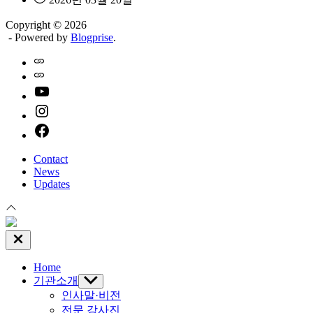
Copyright © 2026
- Powered by
Blogprise
.
Home
Naver
youtube
instagram
facebook
Contact
News
Updates
Close
Off
Canvas
Home
기관소개
Show
sub
인사말·비전
menu
전문 강사진