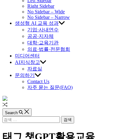
교
Left Sidebar
Right Sidebar
육
No Sidebar – Wide
No Sidebar – Narrow
생성형 AI 교육 성과
진
기업·사내연수
공공·지자체
흥
대학·교육기관
의료·법률·전문협회
원
미디어센터
AI지식창고
자료실
문의하기
Contact Us
자주 묻는 질문(FAQ)
Random
Article
Search
검
색:
태그
챗GPT활용교육