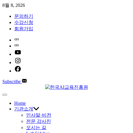
Skip
8월 8, 2026
to
content
문의하기
수강신청
회원가입
Home
Naver
youtube
instagram
facebook
Subscribe
한
Off
Canvas
Home
국
기관소개
인사말·비전
AI
전문 강사진
오시는 길