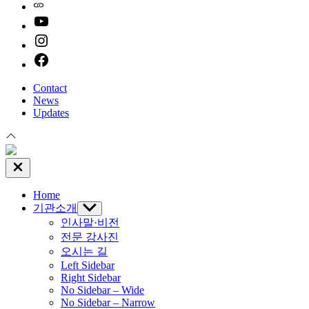
Naver
youtube
instagram
facebook
Contact
News
Updates
Close
Off
Canvas
Home
기관소개
Show
sub
인사말·비전
menu
전문 강사진
오시는 길
Left Sidebar
Right Sidebar
No Sidebar – Wide
No Sidebar – Narrow