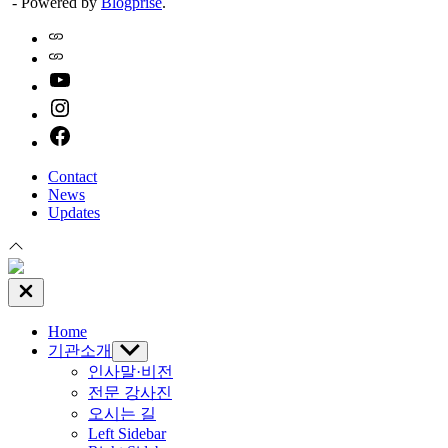
- Powered by
Blogprise
.
Home
Naver
youtube
instagram
facebook
Contact
News
Updates
Close
Off
Canvas
Home
기관소개
Show
sub
인사말·비전
menu
전문 강사진
오시는 길
Left Sidebar