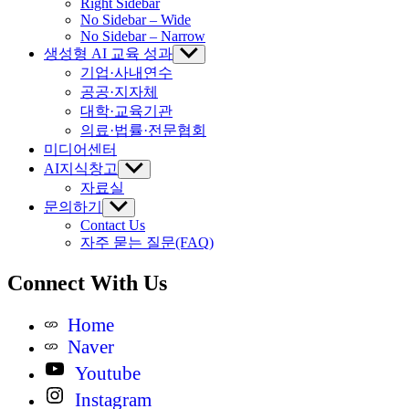
Right Sidebar
No Sidebar – Wide
No Sidebar – Narrow
생성형 AI 교육 성과
Show
sub
기업·사내연수
menu
공공·지자체
대학·교육기관
의료·법률·전문협회
미디어센터
AI지식창고
Show
sub
자료실
menu
문의하기
Show
sub
Contact Us
menu
자주 묻는 질문(FAQ)
Connect With Us
Home
Naver
Youtube
Instagram