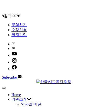
Skip
8월 9, 2026
to
content
문의하기
수강신청
회원가입
Home
Naver
youtube
instagram
facebook
Subscribe
한
Off
Canvas
Home
국
기관소개
인사말·비전