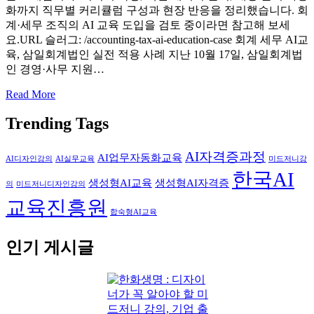
화까지 직무별 커리큘럼 구성과 현장 반응을 정리했습니다. 회
계·세무 조직의 AI 교육 도입을 검토 중이라면 참고해 보세
요.URL 슬러그: /accounting-tax-ai-education-case 회계 세무 AI교
육, 삼일회계법인 실전 적용 사례 지난 10월 17일, 삼일회계법
인 경영·사무 지원…
Read More
Trending Tags
AI자격증과정
AI업무자동화교육
AI디자인강의
AI실무교육
미드저니강
한국AI
생성형AI교육
생성형AI자격증
의
미드저니디자인강의
교육진흥원
합숙형AI교육
인기 게시글