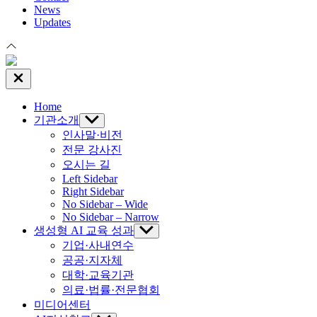
News
Updates
Close
Off
Canvas
Home
기관소개
Show
sub
인사말·비전
menu
전문 강사진
오시는 길
Left Sidebar
Right Sidebar
No Sidebar – Wide
No Sidebar – Narrow
생성형 AI 교육 성과
Show
sub
기업·사내연수
menu
공공·지자체
대학·교육기관
의료·법률·전문협회
미디어센터