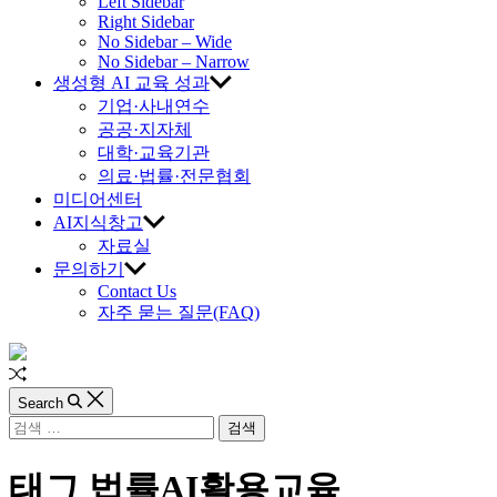
교
Left Sidebar
Right Sidebar
육
No Sidebar – Wide
No Sidebar – Narrow
생성형 AI 교육 성과
진
기업·사내연수
공공·지자체
흥
대학·교육기관
의료·법률·전문협회
원
미디어센터
AI지식창고
자료실
문의하기
Contact Us
자주 묻는 질문(FAQ)
Random
Article
Search
검
색:
태그
법률AI활용교육