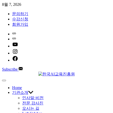
Skip
8월 7, 2026
to
content
문의하기
수강신청
회원가입
Home
Naver
youtube
instagram
facebook
Subscribe
한
Off
Canvas
Home
국
기관소개
인사말·비전
AI
전문 강사진
오시는 길