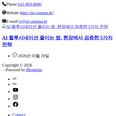
Phone:
031-893-8090
Website:
https://ai-campus.kr/
E-mail:
sy@ai-campus.kr
AI 할루시네이션 줄이는 법, 현장에서 검증한 5가지
전략
2026년 03월 20일
Copyright © 2026
- Powered by
Blogprise
.
Home
Naver
youtube
instagram
facebook
Contact