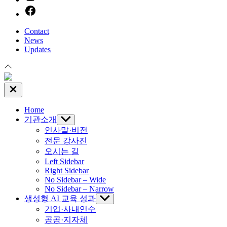
facebook
Contact
News
Updates
Close
Off
Canvas
Home
기관소개
Show
sub
인사말·비전
menu
전문 강사진
오시는 길
Left Sidebar
Right Sidebar
No Sidebar – Wide
No Sidebar – Narrow
생성형 AI 교육 성과
Show
sub
기업·사내연수
menu
공공·지자체