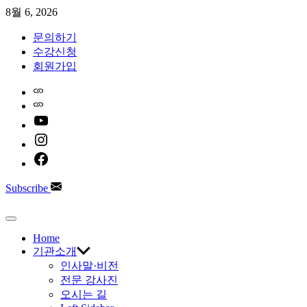
Skip
8월 6, 2026
to
content
문의하기
수강신청
회원가입
Home
Naver
youtube
instagram
facebook
Subscribe
한
Off
Canvas
Home
국
기관소개
인사말·비전
AI
전문 강사진
오시는 길