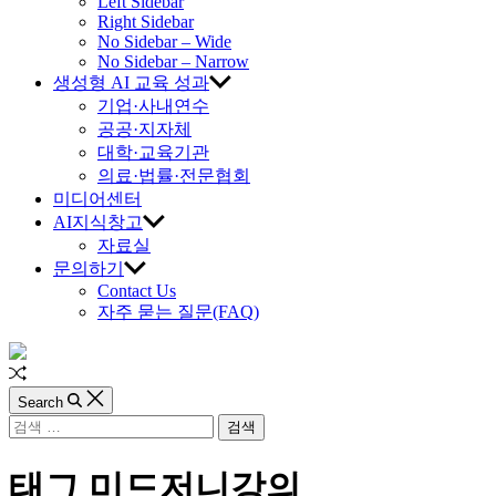
교
Left Sidebar
Right Sidebar
육
No Sidebar – Wide
No Sidebar – Narrow
생성형 AI 교육 성과
진
기업·사내연수
공공·지자체
흥
대학·교육기관
의료·법률·전문협회
원
미디어센터
AI지식창고
자료실
문의하기
Contact Us
자주 묻는 질문(FAQ)
Random
Article
Search
검
색:
태그
미드저니강의