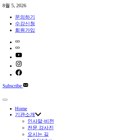
Skip
8월 5, 2026
to
content
문의하기
수강신청
회원가입
Home
Naver
youtube
instagram
facebook
Subscribe
한
Off
Canvas
Home
국
기관소개
인사말·비전
AI
전문 강사진
오시는 길