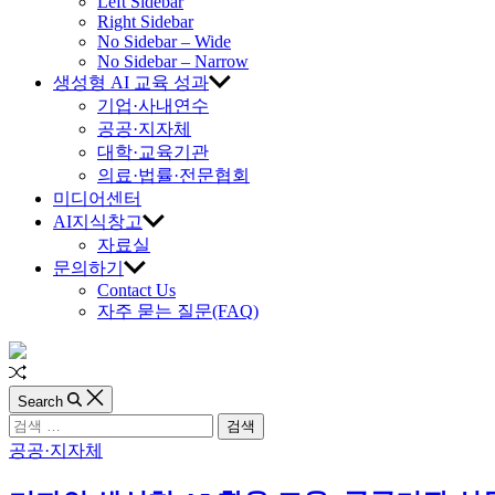
교
Left Sidebar
Right Sidebar
육
No Sidebar – Wide
No Sidebar – Narrow
생성형 AI 교육 성과
진
기업·사내연수
공공·지자체
흥
대학·교육기관
의료·법률·전문협회
원
미디어센터
AI지식창고
자료실
문의하기
Contact Us
자주 묻는 질문(FAQ)
Random
Article
Search
검
색:
Categories
공공·지자체